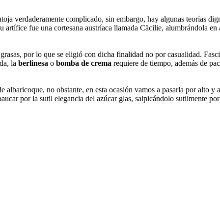
e antoja verdaderamente complicado, sin embargo, hay algunas teorías d
ue su artífice fue una cortesana austríaca llamada Cäcilie, alumbrándol
 grasas, por lo que se eligió con dicha finalidad no por casualidad. Fas
ada, la
berlinesa
o
bomba de crema
requiere de tiempo, además de paci
e albaricoque, no obstante, en esta ocasión vamos a pasarla por alto y a 
ucar por la sutil elegancia del azúcar glas, salpicándolo sutilmente po