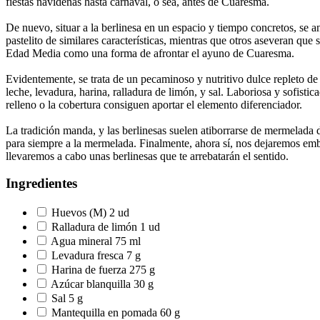
fiestas navideñas hasta carnaval, o sea, antes de Cuaresma.
De nuevo, situar a la berlinesa en un espacio y tiempo concretos, s
pastelito de similares características, mientras que otros aseveran q
Edad Media como una forma de afrontar el ayuno de Cuaresma.
Evidentemente, se trata de un pecaminoso y nutritivo dulce repleto de
leche, levadura, harina, ralladura de limón, y sal. Laboriosa y sofistic
relleno o la cobertura consiguen aportar el elemento diferenciador.
La tradición manda, y las berlinesas suelen atiborrarse de mermelada d
para siempre a la mermelada. Finalmente, ahora sí, nos dejaremos emba
llevaremos a cabo unas berlinesas que te arrebatarán el sentido.
Ingredientes
Huevos (M) 2 ud
Ralladura de limón 1 ud
Agua mineral 75 ml
Levadura fresca 7 g
Harina de fuerza 275 g
Azúcar blanquilla 30 g
Sal 5 g
Mantequilla en pomada 60 g