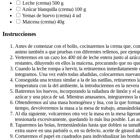
Leche (crema) 500 g
Azúcar blanquilla (crema) 100 g
Yemas de huevo (crema) 4 ud
Maicena (crema) 40g
Instrucciones
Antes de comenzar con el bollo, cocinaremos la crema que, com
animo también a que pruebas con diferentes rellenos, por ejempl
Verteremos en un cazo los 400 ml de leche entera junto al azúca
restantes, diluyendo en ellos la maicena, procurando que no que
Cuando la leche rompa a hervir, la retiraremos inmediatamente d
integramos. Una vez estén todas añadidas, colocaremos nuevamen
Conseguida una textura similar a la de las natillas, retiraremos
temperatura con la del ambiente, la introduciremos en la never
Batiremos los huevos, incorporando la ralladura de limón y el a
azúcar y una pizca de sal. Mientras amasamos, integraremos la 
Obtendremos así una masa homogénea y lisa, con la que formare
tiempo, devolveremos la masa a la mesa de trabajo, amasándola 
Al día siguiente, volcaremos otra vez la masa en la mesa liger
tensionarla excesivamente, quedando lo más lisa posible. Las a
Taparemos las bolas, fermentándolas hasta que doblen su tamaño
extra suave en una parisién o, en su defecto, aceite de girasol a
Cortaremos el papel en cuadrados para individualizar las bombas