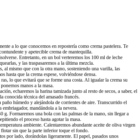
amente a lo que conocemos en repostería como crema pastelera. Te
 contundente y apetecible crema de mantequilla.
isolverse. Entretanto, en un bol verteremos los 100 ml de leche
uearlas, y las traspasaremos a la última mezcla.
, al mismo que con la otra mano, sosteniendo una varilla, las
mos hasta que la crema espese, volviéndose densa.
 ras, lo que evitará que se forme una costa. Al igualar la crema su
a ponernos manos a la masa.
ión, echaremos la harina tamizada junto al resto de secos, a saber, el
la conocida técnica del amasado francés.
paño húmedo y alejándola de corrientes de aire. Transcurrido el
ma embriagador, mandándola a la nevera.
40 g. Formaremos una bola con las palmas de la mano, sin llegar a
pitiendo el proceso hasta agotar la masa.
 temperatura ambiente. Calentaremos abundante aceite de oliva virgen
lotar sin que la parte inferior toque el fondo.
tos por lado, dorándolas ligeramente. El papel, pasados unos