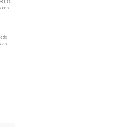
vez se
s con
uede
s en