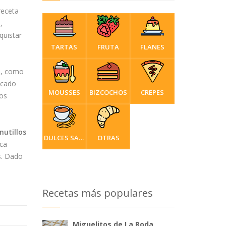
receta
,
quistar
TARTAS
FRUTA
FLANES
as, como
ocado
MOUSSES
BIZCOCHOS
CREPES
mos
nutillos
DULCES SARTÉN
OTRAS
ica
s. Dado
Recetas más populares
Miguelitos de La Roda