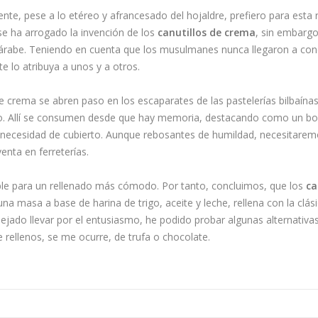
e, pese a lo etéreo y afrancesado del hojaldre, prefiero para esta 
se ha arrogado la invención de los
canutillos de crema
, sin embargo
árabe. Teniendo en cuenta que los musulmanes nunca llegaron a con
e lo atribuya a unos y a otros.
e crema se abren paso en los escaparates de las pastelerías bilbaín
mpo. Allí se consumen desde que hay memoria, destacando como un b
n necesidad de cubierto. Aunque rebosantes de humildad, necesitare
enta en ferreterías.
le para un rellenado más cómodo. Por tanto, concluimos, que los
ca
na masa a base de harina de trigo, aceite y leche, rellena con la clás
ejado llevar por el entusiasmo, he podido probar algunas alternativa
 rellenos, se me ocurre, de trufa o chocolate.