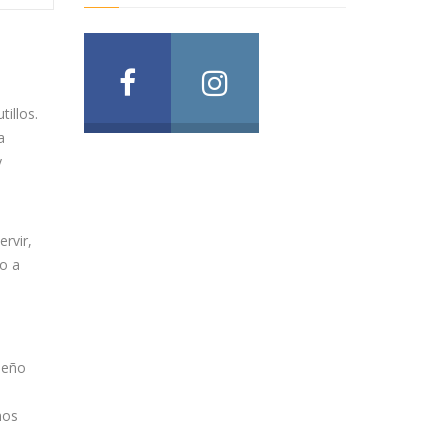
illos.
a
y
rvir,
to a
ueño
mos