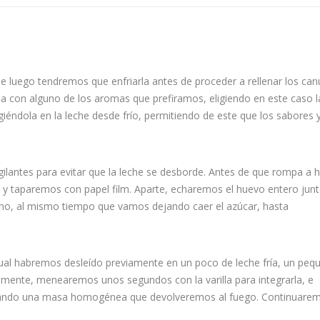
luego tendremos que enfriarla antes de proceder a rellenar los canut
la con alguno de los aromas que prefiramos, eligiendo en este caso l
rgiéndola en la leche desde frío, permitiendo de este que los sabores 
lantes para evitar que la leche se desborde. Antes de que rompa a he
la y taparemos con papel film. Aparte, echaremos el huevo entero jun
ano, al mismo tiempo que vamos dejando caer el azúcar, hasta
ual habremos desleído previamente en un poco de leche fría, un peq
mente, menearemos unos segundos con la varilla para integrarla, e
grando una masa homogénea que devolveremos al fuego. Continuare