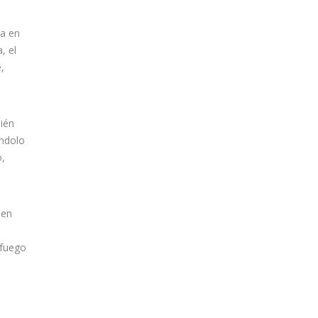
la en
, el
,
ién
ándolo
o,
 en
 fuego