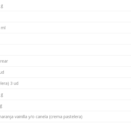
 g
0 ml
orear
 ud
lera) 3 ud
 g
 g
naranja vainilla y/o canela (crema pastelera)