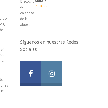
abuela
Ver Receta
o por
os,
de
Síguenos en nuestras Redes
Sociales
aya
que
ma.
 No
s unas
que