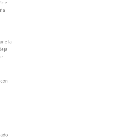
cie.
rla
rle la
deja
de
 con
a
tado