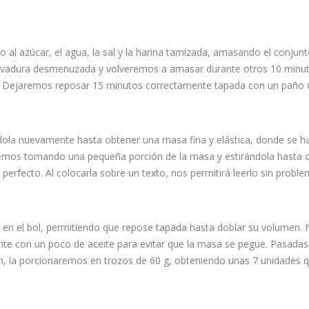
al azúcar, el agua, la sal y la harina tamizada, amasando el conjunt
evadura desmenuzada y volveremos a amasar durante otros 10 minut
o. Dejaremos reposar 15 minutos correctamente tapada con un paño 
ola nuevamente hasta obtener una masa fina y elástica, donde se h
aremos tomando una pequeña porción de la masa y estirándola hasta 
erfecto. Al colocarla sobre un texto, nos permitirá leerlo sin proble
n el bol, permitiendo que repose tapada hasta doblar su volumen.
ente con un poco de aceite para evitar que la masa se pegue. Pasada
n, la porcionaremos en trozos de 60 g, obteniendo unas 7 unidades 