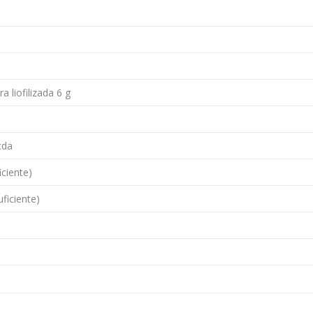
a liofilizada 6 g
cda
iciente)
ficiente)