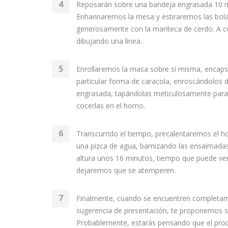
Reposarán sobre una bandeja engrasada 10 min
Enharinaremos la mesa y estiraremos las bola
generosamente con la manteca de cerdo. A co
dibujando una línea.
Enrollaremos la masa sobre sí misma, encapsul
particular forma de caracola, enroscándolos
engrasada, tapándolas meticulosamente para 
cocerlas en el horno.
Transcurrido el tiempo, precalentaremos el ho
una pizca de agua, barnizando las ensaimadas
altura unos 16 minutos, tiempo que puede vers
dejaremos que se atemperen.
Finalmente, cuando se encuentren completam
sugerencia de presentación, te proponemos se
Probablemente, estarás pensando que el proces