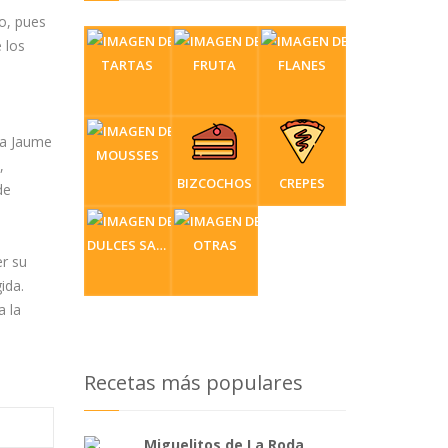
o, pues
 los
TARTAS
FRUTA
FLANES
 a Jaume
MOUSSES
,
BIZCOCHOS
CREPES
de
DULCES SARTÉN
OTRAS
er su
ida.
a la
Recetas más populares
Miguelitos de La Roda