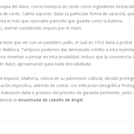
propia del dulce, con la manteca de cerdo como ingrediente destacad
a de cerdo. Cabría suponer, dada su particular forma de caracola, que
enta el más que razonable parecido que guarda como la bulema.
, animal considerado impuro por el Islam.
 tiene que ver con un pastelero judío, el cual en 1922 daría a probar
 de Mallorca. Tampoco podemos dar demasiado crédito a esta leyenda
os inventan a pensar en esta posibilidad. Incluso que la convivencia 
llo dulce, aproximación para nada descabellada.
el espacio, Mallorca, celosa de su patrimonio cultural, decidió proteg
ación específica, además de contar con Indicación Geográfica Proteg
ndicación debe ir provisto del precinto de garantía pertinente, junto 
aborar la
ensaimada de cabello de ángel
.