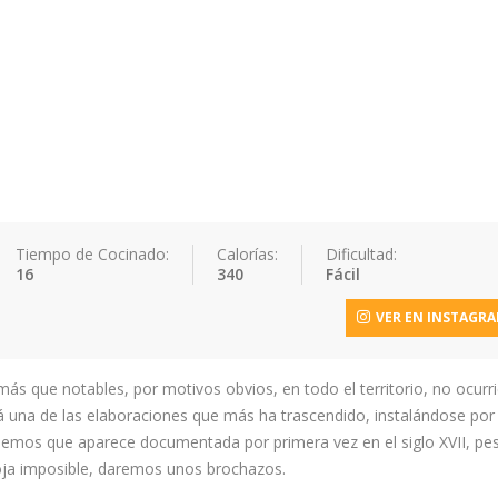
Tiempo de Cocinado:
Calorías:
Dificultad:
16
340
Fácil
VER EN INSTAGR
ás que notables, por motivos obvios, en todo el territorio, no ocurr
á una de las elaboraciones que más ha trascendido, instalándose por 
bemos que aparece documentada por primera vez en el siglo XVII, pe
toja imposible, daremos unos brochazos.