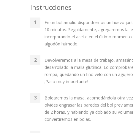
Instrucciones
En un bol amplio dispondremos un huevo junto 
10 minutos. Seguidamente, agregaremos la l
incorporando el aceite en el último moment
algodón húmedo.
Devolveremos a la mesa de trabajo, amasánd
desarrollado la malla glutínica. Lo comprob
rompa, quedando un fino velo con un agujero p
¡Paso muy importante!
Bolearemos la masa, acomodándola otra vez e
olvides engrasar las paredes del bol previam
de 2 horas, y habiendo ya doblado su volume
convertiremos en bolas.