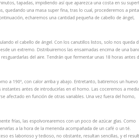
utos, tapadas, impidiendo así que aparezca una costa en su superfi
s, quedando una masa super fina, tras lo cual, procederemos a pinta
ntinuación, echaremos una cantidad pequeña de cabello de ángel,
ando el cabello de ángel. Con los canutillos listos, solo nos queda da
 desde un extremo. Distribuiremos las ensaimadas encima de una ban
resguardarlas del aire. Tendrán que fermentar unas 18 horas antes 
rno a 190º, con calor arriba y abajo. Entretanto, batiremos un huevo
 instantes antes de introducirlas en el horno. Las coceremos a medi
e afectado en función de otras variables. Una vez fuera del horno,
ente frías, las espolvorearemos con un poco de azúcar glas. Como
rvirlas a la hora de la merienda acompañada de un café o un té.
o es laborioso y tedioso, no obstante, resultan sencillas, y el resul