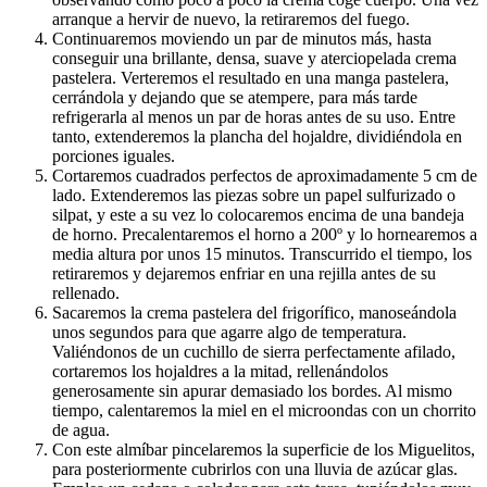
arranque a hervir de nuevo, la retiraremos del fuego.
Continuaremos moviendo un par de minutos más, hasta
conseguir una brillante, densa, suave y aterciopelada crema
pastelera. Verteremos el resultado en una manga pastelera,
cerrándola y dejando que se atempere, para más tarde
refrigerarla al menos un par de horas antes de su uso. Entre
tanto, extenderemos la plancha del hojaldre, dividiéndola en
porciones iguales.
Cortaremos cuadrados perfectos de aproximadamente 5 cm de
lado. Extenderemos las piezas sobre un papel sulfurizado o
silpat, y este a su vez lo colocaremos encima de una bandeja
de horno. Precalentaremos el horno a 200º y lo hornearemos a
media altura por unos 15 minutos. Transcurrido el tiempo, los
retiraremos y dejaremos enfriar en una rejilla antes de su
rellenado.
Sacaremos la crema pastelera del frigorífico, manoseándola
unos segundos para que agarre algo de temperatura.
Valiéndonos de un cuchillo de sierra perfectamente afilado,
cortaremos los hojaldres a la mitad, rellenándolos
generosamente sin apurar demasiado los bordes. Al mismo
tiempo, calentaremos la miel en el microondas con un chorrito
de agua.
Con este almíbar pincelaremos la superficie de los Miguelitos,
para posteriormente cubrirlos con una lluvia de azúcar glas.