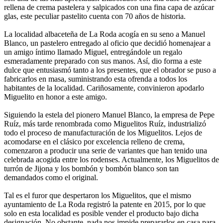
rellena de crema pastelera y salpicados con una fina capa de azúcar
glas, este peculiar pastelito cuenta con 70 años de historia.
La localidad albaceteña de La Roda acogía en su seno a Manuel
Blanco, un pastelero entregado al oficio que decidió homenajear a
un amigo íntimo llamado Miguel, entregándole un regalo
esmeradamente preparado con sus manos. Así, dio forma a este
dulce que entusiasmó tanto a los presentes, que el obrador se puso a
fabricarlos en masa, suministrando esta ofrenda a todos los
habitantes de la localidad. Cariñosamente, convinieron apodarlo
Miguelito en honor a este amigo.
Siguiendo la estela del pionero Manuel Blanco, la empresa de Pepe
Ruíz, más tarde renombrada como Miguelitos Ruíz, industrializó
todo el proceso de manufacturación de los Miguelitos. Lejos de
acomodarse en el clásico por excelencia relleno de crema,
comenzaron a producir una serie de variantes que han tenido una
celebrada acogida entre los rodenses. Actualmente, los Miguelitos de
turrón de Jijona y los bombón y bombón blanco son tan
demandados como el original.
Tal es el furor que despertaron los Miguelitos, que el mismo
ayuntamiento de La Roda registró la patente en 2015, por lo que
solo en esta localidad es posible vender el producto bajo dicha
designación. No obstante, nada nos impide prepararlos en casa para