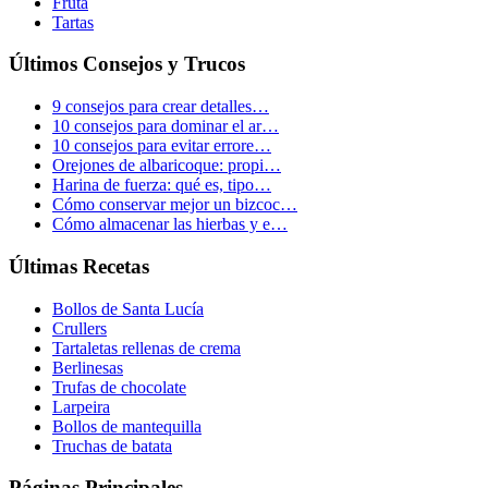
Fruta
Tartas
Últimos Consejos y Trucos
9 consejos para crear detalles…
10 consejos para dominar el ar…
10 consejos para evitar errore…
Orejones de albaricoque: propi…
Harina de fuerza: qué es, tipo…
Cómo conservar mejor un bizcoc…
Cómo almacenar las hierbas y e…
Últimas Recetas
Bollos de Santa Lucía
Crullers
Tartaletas rellenas de crema
Berlinesas
Trufas de chocolate
Larpeira
Bollos de mantequilla
Truchas de batata
Páginas Principales