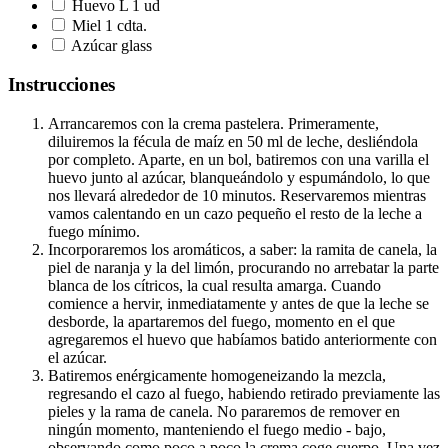
Huevo L 1 ud
Miel 1 cdta.
Azúcar glass
Instrucciones
Arrancaremos con la crema pastelera. Primeramente,
diluiremos la fécula de maíz en 50 ml de leche, desliéndola
por completo. Aparte, en un bol, batiremos con una varilla el
huevo junto al azúcar, blanqueándolo y espumándolo, lo que
nos llevará alrededor de 10 minutos. Reservaremos mientras
vamos calentando en un cazo pequeño el resto de la leche a
fuego mínimo.
Incorporaremos los aromáticos, a saber: la ramita de canela, la
piel de naranja y la del limón, procurando no arrebatar la parte
blanca de los cítricos, la cual resulta amarga. Cuando
comience a hervir, inmediatamente y antes de que la leche se
desborde, la apartaremos del fuego, momento en el que
agregaremos el huevo que habíamos batido anteriormente con
el azúcar.
Batiremos enérgicamente homogeneizando la mezcla,
regresando el cazo al fuego, habiendo retirado previamente las
pieles y la rama de canela. No pararemos de remover en
ningún momento, manteniendo el fuego medio - bajo,
observando como poco a poco la crema coge cuerpo. Una vez