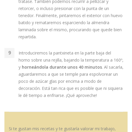
tratase. También podemos recurrir a pellizcar y
retorcer, o incluso presionar con la punta de un
tenedor. Finalmente, pintaremos el exterior con huevo
batido y remataremos esparciendo la almendra
laminada sobre el mismo, procurando que quede bien
repartida.
Introduciremos la pantxineta en la parte baja del
horno sobre una rejilla, bajando la temperatura a 160º,
y
horneándola durante unos 40 minutos
. Al sacarla,
aguardaremos a que se temple para espolvorear un
poco de azúcar glas por encima a modo de
decoración. Está tan rica que es posible que ni siquiera
le dé tiempo a enfriarse. ¡Qué aproveche!
Si te gustan mis recetas y te gustaría valorar mi trabajo,