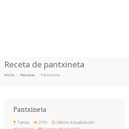
Inicio
Receta de pantxineta
Categorías
Inicio
Recetas
Pantxineta
Bizcochos
Crepes
Dulces Sartén
Flanes
Fruta
Mousses
Otras
Tartas
Pantxineta
Recetas
Tartas
2791
Última Actualización:
Consejos y Trucos