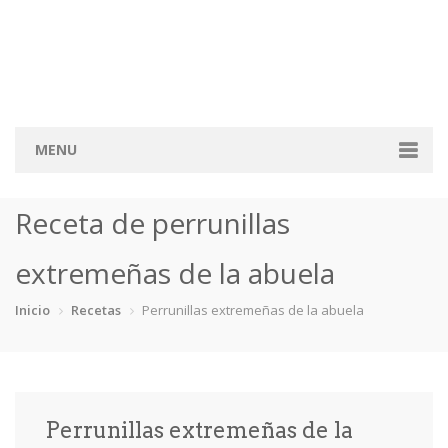
MENU
Inicio
Receta de perrunillas
Categorías
extremeñas de la abuela
Bizcochos
Crepes
Dulces Sartén
Flanes
Inicio
Recetas
Perrunillas extremeñas de la abuela
Fruta
Mousses
Otras
Tartas
Recetas
Consejos y Trucos
Perrunillas extremeñas de la