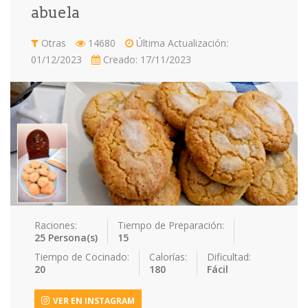
abuela
Contacto
Otras
14680
Última Actualización:
Acceder / Registro
01/12/2023
Creado: 17/11/2023
Raciones:
Tiempo de Preparación:
25 Persona(s)
15
Tiempo de Cocinado:
Calorías:
Dificultad:
20
180
Fácil
VER EN INSTAGRAM