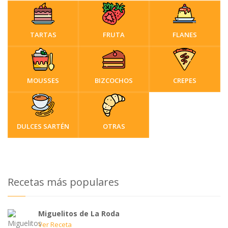
TARTAS
FRUTA
FLANES
MOUSSES
BIZCOCHOS
CREPES
DULCES SARTÉN
OTRAS
Recetas más populares
Miguelitos de La Roda
Ver Receta