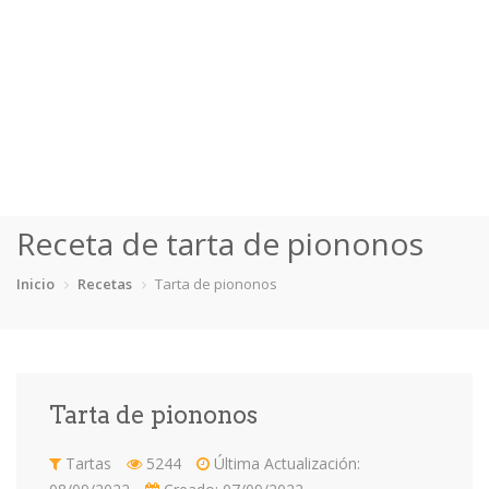
Inicio
Receta de tarta de piononos
Categorías
Inicio
Recetas
Tarta de piononos
Bizcochos
Crepes
Dulces Sartén
Flanes
Fruta
Mousses
Otras
Tartas
Tarta de piononos
Recetas
Tartas
5244
Última Actualización:
Consejos y Trucos