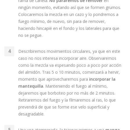
rama de canela.
No pararemos de remover
en
ningún momento, evitando así que se formen grumos.
Colocaremos la mezcla en un cazo y lo pondremos a
fuego mínimo, de nuevo, sin para de remover,
haciendo hincapié en el fondo y los laterales para que
no se pegue.
Describiremos movimientos circulares, ya que en este
caso no nos interesa incorporar aire. Observaremos
como la mezcla va espesando poco a poco por acción
del almidón. Tras 5 o 10 minutos, comenzará a hervir,
momento que aprovecharemos para
incorporar la
mantequilla
. Manteniendo el fuego al mínimo,
dejaremos que borboteo por no más de 2 minutos.
Retiraremos del fuego y la filmaremos al ras, lo que
prevendrá de que se forme ese velo superficial y
desagradable.
Una vez atemperada, la traspasaremos a una
manga