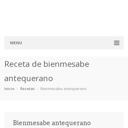
MENU
Inicio
Receta de bienmesabe
Categorías
antequerano
Bizcochos
Crepes
Dulces Sartén
Flanes
Inicio
Recetas
Bienmesabe antequerano
Fruta
Mousses
Otras
Tartas
Recetas
Consejos y Trucos
Bienmesabe antequerano