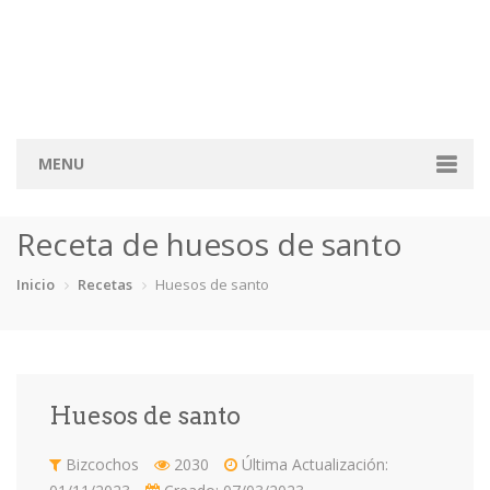
MENU
Inicio
Receta de huesos de santo
Categorías
Inicio
Recetas
Huesos de santo
Bizcochos
Crepes
Dulces Sartén
Flanes
Fruta
Mousses
Otras
Tartas
Huesos de santo
Recetas
Bizcochos
2030
Última Actualización:
Consejos y Trucos