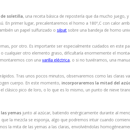
de soletilla
, una receta básica de repostería que da mucho juego, y
sú. En primer lugar, precalentaremos el horno a 180º,C con calor arrib
también un papel sulfurizado o
silpat
sobre una bandeja de horno unive
 yemas, por otro. Es importante ser especialmente cuidados en este pa
, o cualquier otro elemento graso, dificultaría enormemente el monta
las montaremos con una
varilla eléctrica
, o si no tuviéramos, una manua
 rápidos. Tras unos pocos minutos, observaremos como las claras v
 cogen cuerpo. En este momento,
incorporaremos la mitad del azú
el clásico pico de loro, o lo que es lo mismo, un punto de nieve tiran
 las yemas
junto al azúcar, batiendo enérgicamente durante al men
o que la mezcla se esponja, algo que podremos intuir cuando comien
emos la mita de las yemas a las claras, envolviéndolas homogéneame