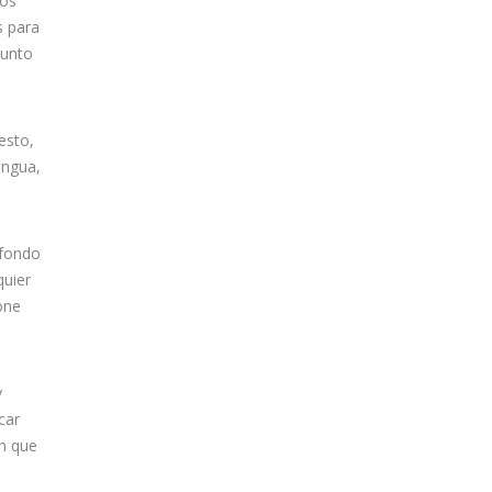
nos
s para
junto
esto,
engua,
 fondo
quier
one
y
car
in que