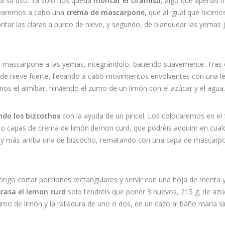
a su uso. Ya solo nos queda
montar el tiramisú
, algo que apenas 
levaremos a cabo una
crema de mascarpone
, que al igual que hicimo
ntar las claras a punto de nieve, y segundo, de blanquear las yemas 
 mascarpone a las yemas, integrándolo, batiendo suavemente. Tras 
de nieve fuerte, llevando a cabo movimientos envolventes con una l
os el almíbar, hirviendo el zumo de un limón con el azúcar y el agua.
do los bizcochos
con la ayuda de un pincel. Los colocaremos en el
ndo capas de crema de limón (lemon curd, que podréis adquirir en cual
y más arriba una de bizcocho, rematando con una capa de mascarp
ongo cortar porciones rectangulares y servir con una hoja de menta 
 casa el lemon curd
solo tendréis que poner 3 huevos, 215 g. de azú
zumo de limón y la ralladura de uno o dos, en un cazo al baño maría s