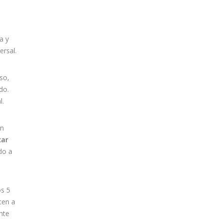
a y
rsal.
so,
do.
l.
an
car
do a
os 5
cen a
nte