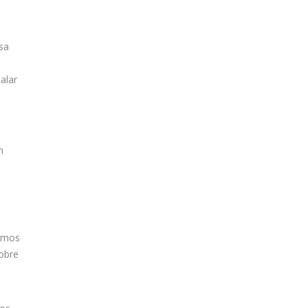
sa
alar
n
remos
sobre