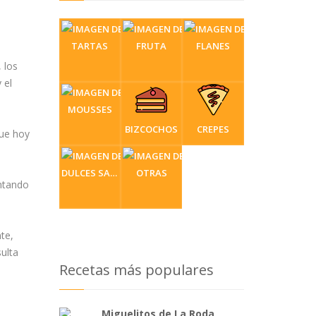
TARTAS
FRUTA
FLANES
 los
 el
MOUSSES
BIZCOCHOS
CREPES
ue hoy
DULCES SARTÉN
OTRAS
ntando
te,
ulta
Recetas más populares
Miguelitos de La Roda