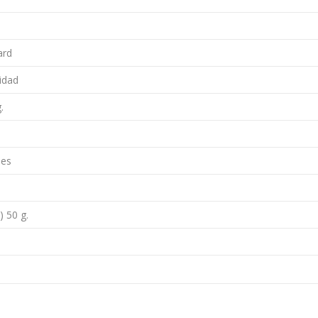
ard
idad
.
des
) 50 g.