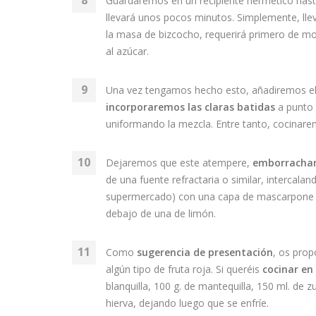
Guardaremos en un recipiente hermético hast
llevará unos pocos minutos. Simplemente, l
la masa de bizcocho, requerirá primero de mo
al azúcar.
Una vez tengamos hecho esto, añadiremos el
incorporaremos las claras batidas
a punto 
uniformando la mezcla. Entre tanto, cocinarem
Dejaremos que este atempere,
emborrachan
de una fuente refractaria o similar, intercala
supermercado) con una capa de mascarpone 
debajo de una de limón.
Como
sugerencia de presentación
, os prop
algún tipo de fruta roja. Si queréis
cocinar en
blanquilla, 100 g. de mantequilla, 150 ml. de 
hierva, dejando luego que se enfríe.