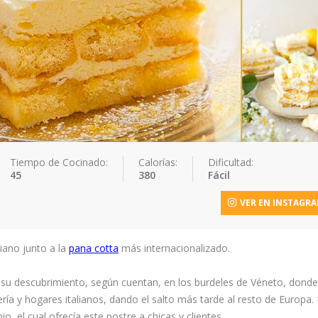
Tiempo de Cocinado:
Calorías:
Dificultad:
45
380
Fácil
VER EN INSTAGR
iano junto a la
pana cotta
más internacionalizado.
u descubrimiento, según cuentan, en los burdeles de Véneto, dond
lería y hogares italianos, dando el salto más tarde al resto de Europa.
o, el cual ofrecía este postre a chicas y clientes.