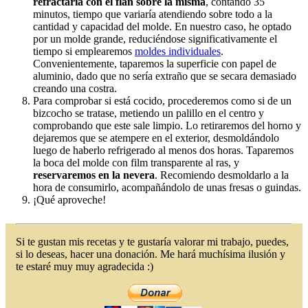
refractaria con el flan sobre la misma
, contando 35
minutos, tiempo que variaría atendiendo sobre todo a la
cantidad y capacidad del molde. En nuestro caso, he optado
por un molde grande, reduciéndose significativamente el
tiempo si emplearemos
moldes individuales
.
Convenientemente, taparemos la superficie con papel de
aluminio, dado que no sería extraño que se secara demasiado
creando una costra.
Para comprobar si está cocido, procederemos como si de un
bizcocho se tratase, metiendo un palillo en el centro y
comprobando que este sale limpio. Lo retiraremos del horno y
dejaremos que se atempere en el exterior, desmoldándolo
luego de haberlo refrigerado al menos dos horas. Taparemos
la boca del molde con film transparente al ras, y
reservaremos en la nevera
. Recomiendo desmoldarlo a la
hora de consumirlo, acompañándolo de unas fresas o guindas.
¡Qué aproveche!
Si te gustan mis recetas y te gustaría valorar mi trabajo, puedes,
si lo deseas, hacer una donación. Me hará muchísima ilusión y
te estaré muy muy agradecida :)