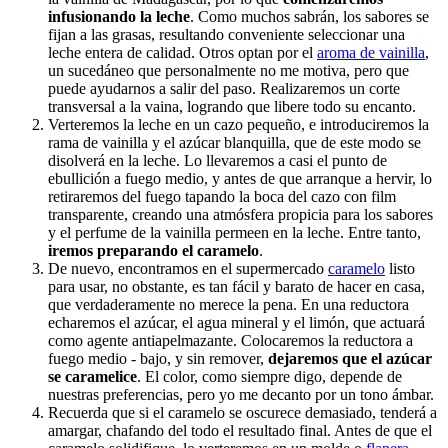
infusionando la leche
. Como muchos sabrán, los sabores se
fijan a las grasas, resultando conveniente seleccionar una
leche entera de calidad. Otros optan por el
aroma de vainilla
,
un sucedáneo que personalmente no me motiva, pero que
puede ayudarnos a salir del paso. Realizaremos un corte
transversal a la vaina, logrando que libere todo su encanto.
Verteremos la leche en un cazo pequeño, e introduciremos la
rama de vainilla y el azúcar blanquilla, que de este modo se
disolverá en la leche. Lo llevaremos a casi el punto de
ebullición a fuego medio, y antes de que arranque a hervir, lo
retiraremos del fuego tapando la boca del cazo con film
transparente, creando una atmósfera propicia para los sabores
y el perfume de la vainilla permeen en la leche. Entre tanto,
iremos preparando el caramelo
.
De nuevo, encontramos en el supermercado
caramelo
listo
para usar, no obstante, es tan fácil y barato de hacer en casa,
que verdaderamente no merece la pena. En una reductora
echaremos el azúcar, el agua mineral y el limón, que actuará
como agente antiapelmazante. Colocaremos la reductora a
fuego medio - bajo, y sin remover,
dejaremos que el azúcar
se caramelice
. El color, como siempre digo, depende de
nuestras preferencias, pero yo me decanto por un tono ámbar.
Recuerda que si el caramelo se oscurece demasiado, tenderá a
amargar, chafando del todo el resultado final. Antes de que el