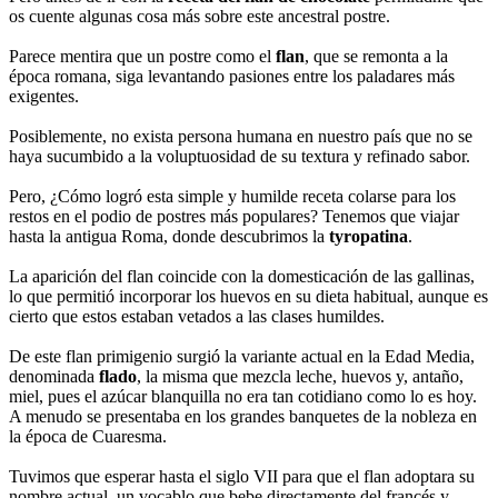
os cuente algunas cosa más sobre este ancestral postre.
Parece mentira que un postre como el
flan
, que se remonta a la
época romana, siga levantando pasiones entre los paladares más
exigentes.
Posiblemente, no exista persona humana en nuestro país que no se
haya sucumbido a la voluptuosidad de su textura y refinado sabor.
Pero, ¿Cómo logró esta simple y humilde receta colarse para los
restos en el podio de postres más populares? Tenemos que viajar
hasta la antigua Roma, donde descubrimos la
tyropatina
.
La aparición del flan coincide con la domesticación de las gallinas,
lo que permitió incorporar los huevos en su dieta habitual, aunque es
cierto que estos estaban vetados a las clases humildes.
De este flan primigenio surgió la variante actual en la Edad Media,
denominada
flado
, la misma que mezcla leche, huevos y, antaño,
miel, pues el azúcar blanquilla no era tan cotidiano como lo es hoy.
A menudo se presentaba en los grandes banquetes de la nobleza en
la época de Cuaresma.
Tuvimos que esperar hasta el siglo VII para que el flan adoptara su
nombre actual, un vocablo que bebe directamente del francés y