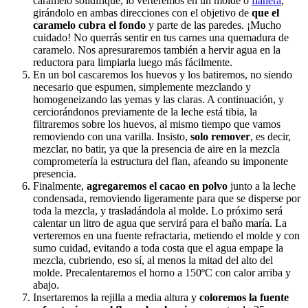
caramelo solidifique, lo verteremos en un molde o
flanera
,
girándolo en ambas direcciones con el objetivo de
que el
caramelo cubra el fondo
y parte de las paredes. ¡Mucho
cuidado! No querrás sentir en tus carnes una quemadura de
caramelo. Nos apresuraremos también a hervir agua en la
reductora para limpiarla luego más fácilmente.
En un bol cascaremos los huevos y los batiremos, no siendo
necesario que espumen, simplemente mezclando y
homogeneizando las yemas y las claras. A continuación, y
cerciorándonos previamente de la leche está tibia, la
filtraremos sobre los huevos, al mismo tiempo que vamos
removiendo con una varilla. Insisto,
solo remover
, es decir,
mezclar, no batir, ya que la presencia de aire en la mezcla
comprometería la estructura del flan, afeando su imponente
presencia.
Finalmente,
agregaremos el cacao en polvo
junto a la leche
condensada, removiendo ligeramente para que se disperse por
toda la mezcla, y trasladándola al molde. Lo próximo será
calentar un litro de agua que servirá para el baño maría. La
verteremos en una fuente refractaria, metiendo el molde y con
sumo cuidad, evitando a toda costa que el agua empape la
mezcla, cubriendo, eso sí, al menos la mitad del alto del
molde. Precalentaremos el horno a 150ºC con calor arriba y
abajo.
Insertaremos la rejilla a media altura y
coloremos la fuente