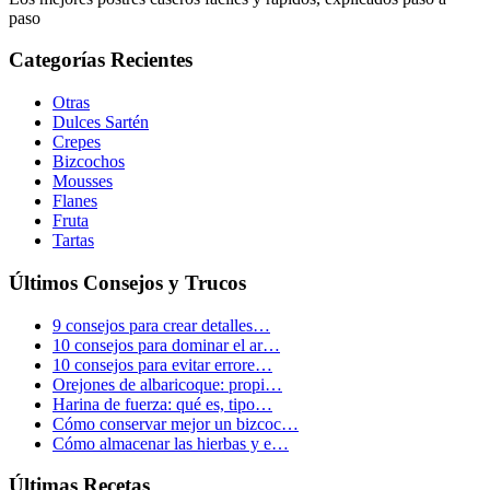
paso
Categorías Recientes
Otras
Dulces Sartén
Crepes
Bizcochos
Mousses
Flanes
Fruta
Tartas
Últimos Consejos y Trucos
9 consejos para crear detalles…
10 consejos para dominar el ar…
10 consejos para evitar errore…
Orejones de albaricoque: propi…
Harina de fuerza: qué es, tipo…
Cómo conservar mejor un bizcoc…
Cómo almacenar las hierbas y e…
Últimas Recetas