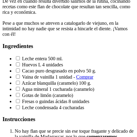
De vez en cuando resulta divertido salirnos de la rutina, cocinando
recetas como este flan de chocolate que resultan tan sencilla, como
rica y económica.
Pese a que muchos se atreven a catalogarlo de viejuno, en la
intimidad no hay nadie que se resista a hincarle el diente. ¡Vamos
con él!
Ingredientes
Leche entera 500 ml.
Huevos L 4 unidades
Cacao puro desgrasado en polvo 50 g.
Vaina de vainilla 1 unidad -
Comprar
Azúcar blanquilla (caramelo) 100 g.
Agua mineral 1 cucharada (caramelo)
Gotas de limón (caramelo)
Fresas o guindas ácidas 8 unidades
Leche condensada 4 cucharadas
Instrucciones
No hay flan que se precie sin ese toque fragante y delicado de
la vainilla de Madagascar, por lo que
comenzaremos