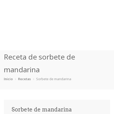
Inicio
Receta de sorbete de
Categorías
mandarina
Bizcochos
Crepes
Dulces Sartén
Flanes
Inicio
Recetas
Sorbete de mandarina
Fruta
Mousses
Otras
Tartas
Recetas
Consejos y Trucos
Sorbete de mandarina