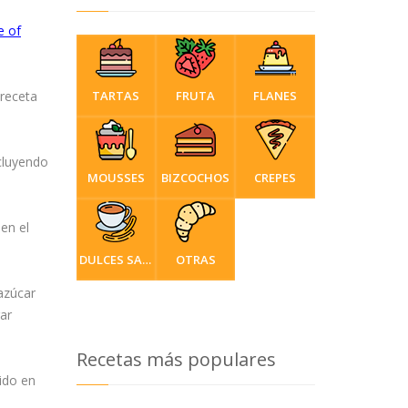
e of
 receta
TARTAS
FRUTA
FLANES
ncluyendo
MOUSSES
BIZCOCHOS
CREPES
en el
DULCES SARTÉN
OTRAS
azúcar
ar
Recetas más populares
cido en