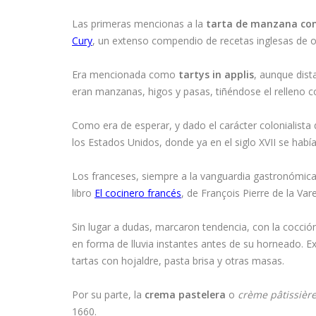
Las primeras mencionas a la
tarta de manzana con
Cury
, un extenso compendio de recetas inglesas de o
Era mencionada como
tartys in applis
, aunque dist
eran manzanas, higos y pasas, tiñéndose el relleno c
Como era de esperar, y dado el carácter colonialista 
los Estados Unidos, donde ya en el siglo XVII se hab
Los franceses, siempre a la vanguardia gastronómica
libro
El cocinero francés
, de François Pierre de la Var
Sin lugar a dudas, marcaron tendencia, con la cocció
en forma de lluvia instantes antes de su horneado. Ex
tartas con hojaldre, pasta brisa y otras masas.
Por su parte, la
crema pastelera
o
crème pâtissièr
1660.