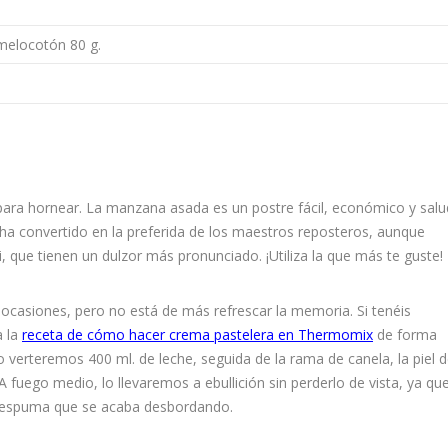
melocotón 80 g.
ra hornear. La manzana asada es un postre fácil, económico y salu
ha convertido en la preferida de los maestros reposteros, aunque
que tienen un dulzor más pronunciado. ¡Utiliza la que más te guste!
ocasiones, pero no está de más refrescar la memoria. Si tenéis
a la
receta de cómo hacer crema pastelera en Thermomix
de forma
zo verteremos 400 ml. de leche, seguida de la rama de canela, la piel 
 A fuego medio, lo llevaremos a ebullición sin perderlo de vista, ya que
a espuma que se acaba desbordando.