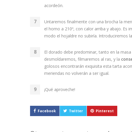
acordeón.
Untaremos finalmente con una brocha la mer
el horno a 210º, con calor arriba y abajo. Es 
modo el hojaldre no subiría. Introduciremos l
El dorado debe predominar, tanto en la masa
desmoldaremos, filmaremos al ras, y la
cons
golosos encontrarán exquisita esta tarta aco
meriendas no volverán a ser igual.
¡Qué aproveche!
Facebook
Twitter
Pinterest