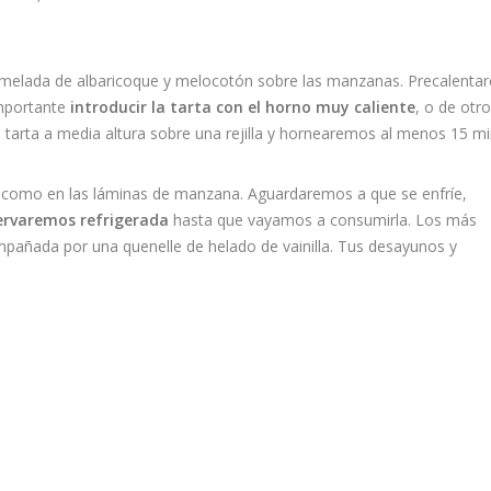
melada de albaricoque y melocotón sobre las manzanas. Precalenta
importante
introducir la tarta con el horno muy caliente
, o de otro
a tarta a media altura sobre una rejilla y hornearemos al menos 15 mi
 como en las láminas de manzana. Aguardaremos a que se enfríe,
ervaremos refrigerada
hasta que vayamos a consumirla. Los más
mpañada por una quenelle de helado de vainilla. Tus desayunos y