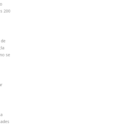
do
os 200
 de
cla
 no se
ar
na
dades