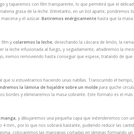
go y taparemos con film transparente, lo que permitirá que el delica
materia grasa de la leche. Entretanto, en un bol aparte, pondremos l
a maicena y el azúcar.
Batiremos enérgicamente
hasta que la masa
 film y
colaremos la leche
, desechando la cáscara de limón, la rama
oner la leche infusionada al fuego, y seguidamente, añadiremos la mez
bajo, iremos removiendo hasta conseguir que espese, tratando de que
l que si estuviéramos haciendo unas natillas. Transcurrido el tiempo,
ndremos la lámina de hojaldre sobre un molde
para quiche circul
os bordes y eliminaremos la masa sobrante. Este formato es el más
a manga
, y dibujaremos una pequeña capa que extenderemos con u
o 4 mm., por lo que nos sobrará bastante, pudiendo reducir las canti
la misma, colocaremos las manzanas cortadas en láminas formando un