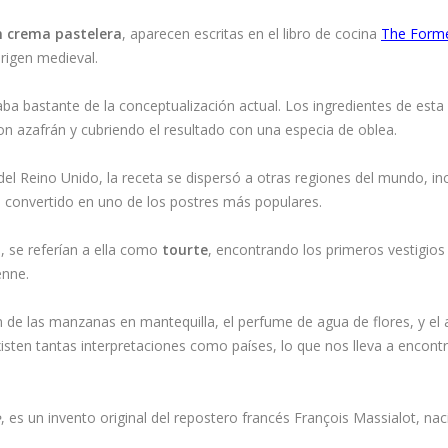
 crema pastelera
, aparecen escritas en el libro de cocina
The Form
rigen medieval.
aba bastante de la conceptualización actual. Los ingredientes de esta
on azafrán y cubriendo el resultado con una especia de oblea.
del Reino Unido, la receta se dispersó a otras regiones del mundo, i
ía convertido en uno de los postres más populares.
, se referían a ella como
tourte
, encontrando los primeros vestigios 
enne.
n de las manzanas en mantequilla, el perfume de agua de flores, y el 
isten tantas interpretaciones como países, lo que nos lleva a encontr
e
, es un invento original del repostero francés François Massialot, na