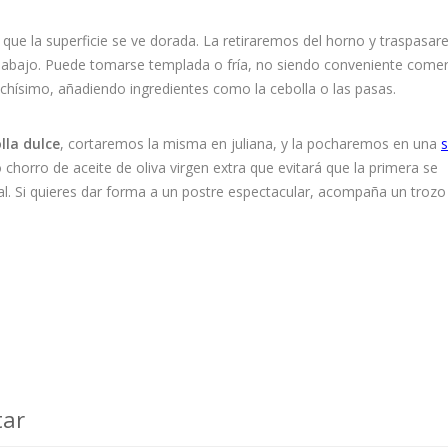
a que la superficie se ve dorada. La retiraremos del horno y traspasa
por abajo. Puede tomarse templada o fría, no siendo conveniente comer
hísimo, añadiendo ingredientes como la cebolla o las pasas.
lla dulce
, cortaremos la misma en juliana, y la pocharemos en una
s
chorro de aceite de oliva virgen extra que evitará que la primera se
al. Si quieres dar forma a un postre espectacular, acompaña un trozo
tar