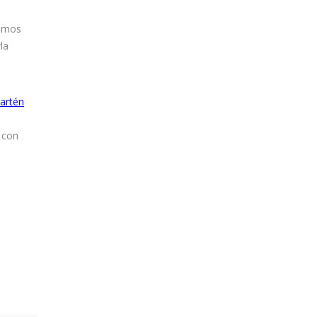
remos
la
artén
 con