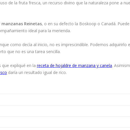
 uso de la fruta fresca, un recurso divino que la naturaleza pone a nu
r
manzanas Reinetas
, o en su defecto la Boskoop o Canadá. Puede
ompañamiento ideal para la merienda.
unque como decía al inicio, no es imprescindible. Podemos adquirirlo e
rto que no es una tarea sencilla.
s que expliqué en la
receta de hojaldre de manzana y canela
. Asimism
asco
daría un resultado igual de rico.