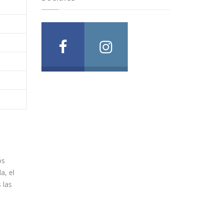
os
a, el
 las