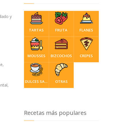
llado y
TARTAS
FRUTA
FLANES
MOUSSES
BIZCOCHOS
CREPES
le,
DULCES SARTÉN
OTRAS
ntal,
Recetas más populares