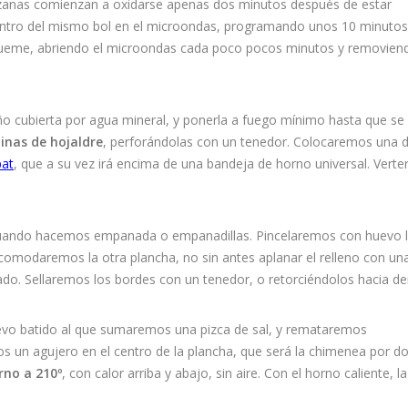
zanas comienzan a oxidarse apenas dos minutos después de estar
ntro del mismo bol en el microondas, programando unos 10 minutos
 queme, abriendo el microondas cada poco pocos minutos y removien
eño cubierta por agua mineral, y ponerla a fuego mínimo hasta que se
inas de hojaldre
, perforándolas con un tenedor. Colocaremos una 
pat
, que a su vez irá encima de una bandeja de horno universal. Vert
uando hacemos empanada o empanadillas. Pincelaremos con huevo 
acomodaremos la otra plancha, no sin antes aplanar el relleno con un
do. Sellaremos los bordes con un tenedor, o retorciéndolos hacia de
evo batido al que sumaremos una pizca de sal, y remataremos
 un agujero en el centro de la plancha, que será la chimenea por d
rno a 210º
, con calor arriba y abajo, sin aire. Con el horno caliente, la