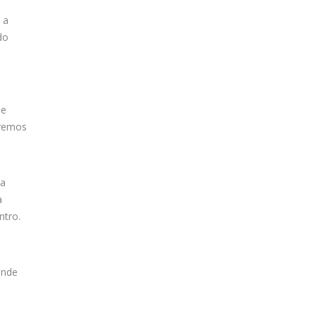
 a
do
de
eremos
la
a
ntro.
onde